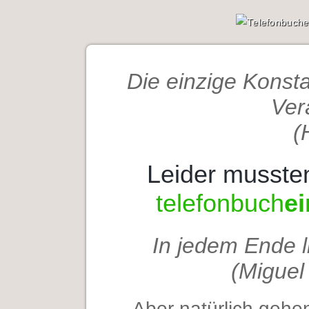
Die einzige Konsta
Ver
(
Leider musste
telefonbuch
ei
In jedem Ende l
(Migue
Aber natürlich gehen